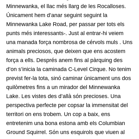
Minnewanka, el llac més llarg de les Rocalloses.
Únicament hem d’anar seguint seguint la
Minnewanka Lake Road, per passar per tots els
punts més interessants-. Just al entrar-hi veiem
una manada força nombrosa de cérvols muls . Uns
animals preciosos, que deixen que ens acostem
força a ells. Després anem fins al pàrquing des
d’on s’inicia la caminada C-Level Cirque. No tenim
previst fer-la tota, sinó caminar únicament uns dos
quilòmetres fins a un mirador del Minnewanka
Lake. Les vistes des d’allà són precioses. Una
perspectiva perfecte per copsar la immensitat del
territori on ens trobem. Un cop a baix, ens
entretenim una bona estona amb els Columbian
Ground Squirrel. Són uns esquirols que viuen al