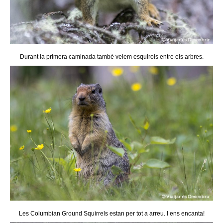
Durant la primera caminada també veiem esquirols entre els arbres.
Les Columbian Ground Squirrels estan per tot a arreu. I ens encanta!