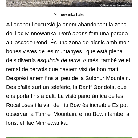
Minnewanka Lake
A l’acabar l’excursió ja anem abandonant la zona
del llac Minnewanka. Però abans fem una parada
a Cascade Pond. És una zona de pícnic amb molt
bones vistes de les muntanyes i que està plena
dels divertís
esquirols de terra
. A més, també ve el
remat de cérvols que havíem vist de bon matí.
Desprési anem fins al peu de la Sulphur Mountain.
Des d’allà surt un telefèric, la Banff Gondola, que
ens porta fins a dalt. La visió panoràmica de les
Rocalloses i la vall del riu Bow és increïble Es pot
observar la Tunnel Mountain, el riu Bow i també, al
fons, el llac Minnewanka.