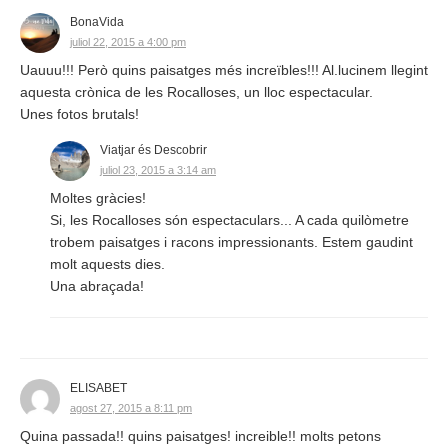
BonaVida
juliol 22, 2015 a 4:00 pm
Uauuu!!! Però quins paisatges més increïbles!!! Al.lucinem llegint
aquesta crònica de les Rocalloses, un lloc espectacular.
Unes fotos brutals!
Viatjar és Descobrir
juliol 23, 2015 a 3:14 am
Moltes gràcies!
Si, les Rocalloses són espectaculars... A cada quilòmetre
trobem paisatges i racons impressionants. Estem gaudint
molt aquests dies.
Una abraçada!
ELISABET
agost 27, 2015 a 8:11 pm
Quina passada!! quins paisatges! increible!! molts petons