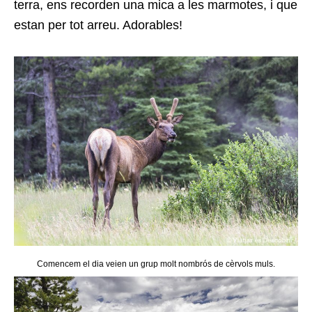
terra, ens recorden una mica a les marmotes, i que
estan per tot arreu. Adorables!
Comencem el dia veien un grup molt nombrós de cèrvols muls.