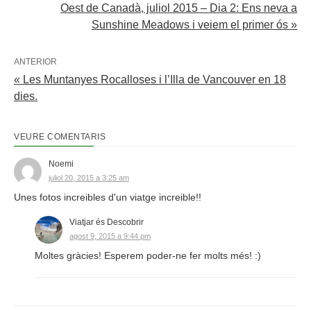
Oest de Canadà, juliol 2015 – Dia 2: Ens neva a
Sunshine Meadows i veiem el primer ós »
ANTERIOR
« Les Muntanyes Rocalloses i l’Illa de Vancouver en 18
dies.
VEURE COMENTARIS
Noemi
juliol 20, 2015 a 3:25 am
Unes fotos increibles d'un viatge increible!!
Viatjar és Descobrir
agost 9, 2015 a 9:44 pm
Moltes gràcies! Esperem poder-ne fer molts més! :)