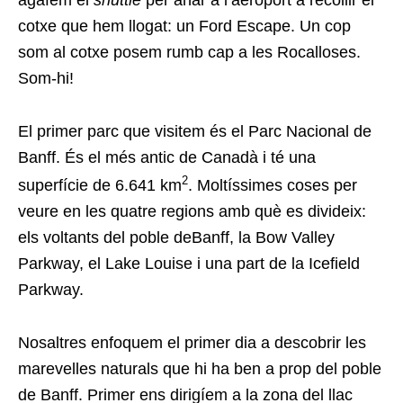
agafem el
shuttle
per anar a l’aeroport a recollir el
cotxe que hem llogat: un Ford Escape. Un cop
som al cotxe posem rumb cap a les Rocalloses.
Som-hi!
El primer parc que visitem és el Parc Nacional de
Banff. És el més antic de Canadà i té una
2
superfície de 6.641 km
. Moltíssimes coses per
veure en les quatre regions amb què es divideix:
els voltants del poble deBanff, la Bow Valley
Parkway, el Lake Louise i una part de la Icefield
Parkway.
Nosaltres enfoquem el primer dia a descobrir les
marevelles naturals que hi ha ben a prop del poble
de Banff. Primer ens dirigíem a la zona del llac