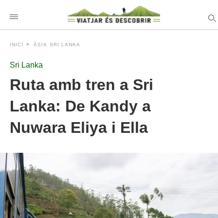
INICI
ÀSIA
SRI LANKA
Sri Lanka
Ruta amb tren a Sri
Lanka: De Kandy a
Nuwara Eliya i Ella