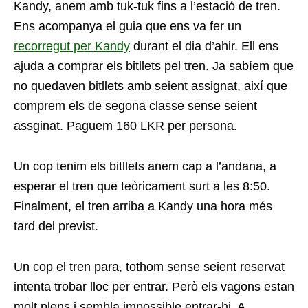
Kandy, anem amb tuk-tuk fins a l’estació de tren.
Ens acompanya el guia que ens va fer un
recorregut per Kandy
durant el dia d’ahir. Ell ens
ajuda a comprar els bitllets pel tren. Ja sabíem que
no quedaven bitllets amb seient assignat, així que
comprem els de segona classe sense seient
assginat. Paguem 160 LKR per persona.
Un cop tenim els bitllets anem cap a l’andana, a
esperar el tren que teòricament surt a les 8:50.
Finalment, el tren arriba a Kandy una hora més
tard del previst.
Un cop el tren para, tothom sense seient reservat
intenta trobar lloc per entrar. Però els vagons estan
molt plens i sembla impossible entrar-hi. A