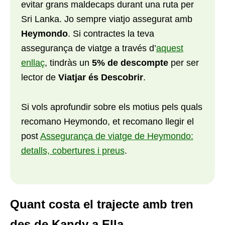
evitar grans maldecaps durant una ruta per
Sri Lanka. Jo sempre viatjo assegurat amb
Heymondo
. Si contractes la teva
assegurança de viatge a través d’
aquest
enllaç
, tindràs un
5% de descompte
per ser
lector de
Viatjar és Descobrir
.
Si vols aprofundir sobre els motius pels quals
recomano Heymondo, et recomano llegir el
post
Assegurança de viatge de Heymondo:
detalls, cobertures i preus
.
Quant costa el trajecte amb tren
des de Kandy a Ella