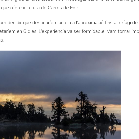
 que ofereix la ruta de Carros de Foc.
m decidir que destinaríem un dia a l’aproximació fins al refugi de 
etaríem en 6 dies. L’experiència va ser formidable. Vam tornar i
a.