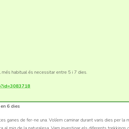
l més habitual és necessitar entre 5 i 7 dies.
.do?id=3083718
 en 6 dies
es ganes de fer-ne una. Volíem caminar durant varis dies per la 
pira al mig de la naturalesa. Vam investigar els diferents trekking