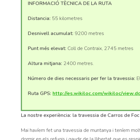
INFORMACIÓ TÈCNICA DE LA RUTA
Distancia:
55 kilometres
Desnivell acumulat:
9200 metres
Punt més elevat:
Coll de Contraix, 2745 metres
Altura mitjana:
2400 metres.
Número de dies necessaris per fer la travessia:
E
Ruta GPS:
http://es.wikiloc.com/wikiloc/view
La nostre experiència: la travessia de Carros de Foc
Mai havíem fet una travessia de muntanya i teníem molt
dormir en els refugis i gaudir de la llibertat que es res