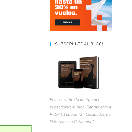
SUBSCRIU-TE AL BLOC!
Fes clic sobre la imatge per
subscriure't al bloc. Rebràs com a
REGAL l'ebook "24 Escapades de
Naturalesa a Catalunya".