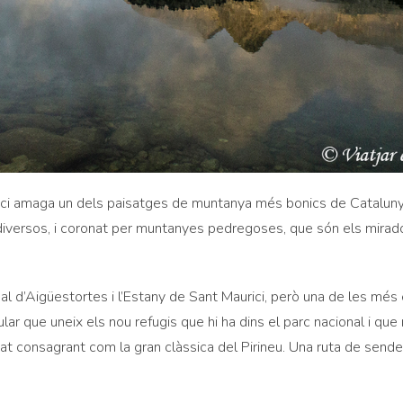
rici amaga un dels paisatges de muntanya més bonics de Catalunya
diversos, i coronat per muntanyes pedregoses, que són els mirado
nal d’Aigüestortes i l’Estany de Sant Maurici, però una de les m
ular que uneix els nou refugis que hi ha dins el parc nacional i que
nat consagrant com la gran clàssica del Pirineu. Una ruta de send