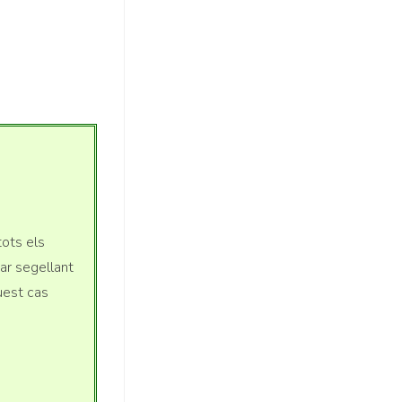
tots els
nar segellant
quest cas