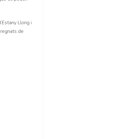
l’Estany Llong i
mpregnats de