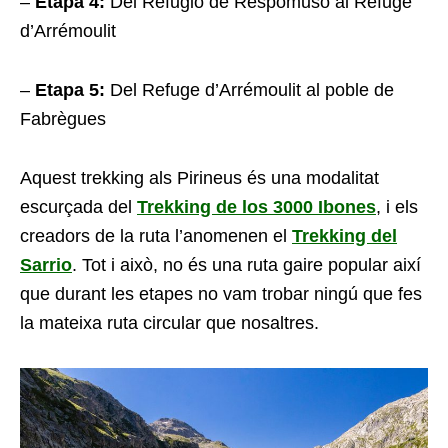
–
Etapa 4:
Del Refugio de Respomuso al Refuge
d’Arrémoulit
–
Etapa 5:
Del Refuge d’Arrémoulit al poble de
Fabrègues
Aquest trekking als Pirineus és una modalitat
escurçada del
Trekking de los 3000 Ibones
, i els
creadors de la ruta l’anomenen el
Trekking del
Sarrio
. Tot i això, no és una ruta gaire popular així
que durant les etapes no vam trobar ningú que fes
la mateixa ruta circular que nosaltres.