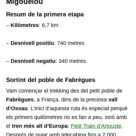
Migouélou
Resum de la primera etapa
–
Kilòmetres
: 6,7 km
–
Desnivell positiu
: 740 metres
–
Desnivell negatiu
: 340 metres.
Sortint del poble de Fabrègues
Vam començar el trekking des del petit poble de
Fabrègues
, a França, dins de la preciosa
vall
d’Ossau
. L’inici d’aquesta ruta és especial perquè
els primers quilòmetres no es fan a peu, sinó amb
el
tren més alt d’Europa
:
Petit Train d’Artouste
.
Després de pujar amb telecabina fins a 2.000