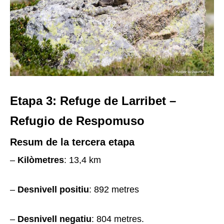
Etapa 3: Refuge de Larribet –
Refugio de Respomuso
Resum de la tercera etapa
–
Kilòmetres
: 13,4 km
–
Desnivell positiu
: 892 metres
–
Desnivell negatiu
: 804 metres.