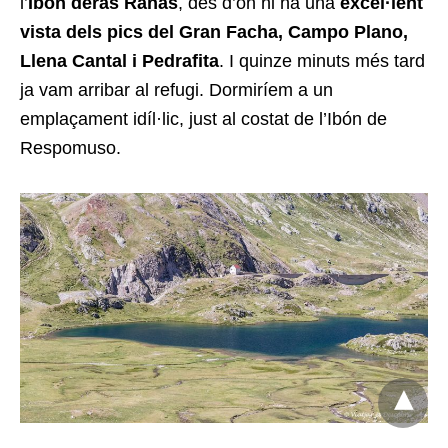
l’
Ibón deras Ranas
, des d’on hi ha una
excel·lent
vista dels pics del Gran Facha, Campo Plano,
Llena Cantal i Pedrafita
. I quinze minuts més tard
ja vam arribar al refugi. Dormiríem a un
emplaçament idíl·lic, just al costat de l’Ibón de
Respomuso.