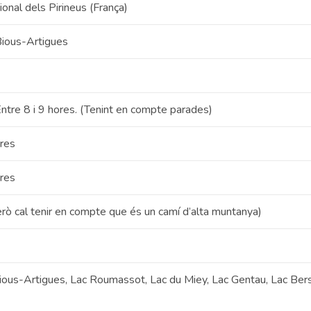
onal dels Pirineus (França)
Bious-Artigues
ntre 8 i 9 hores. (Tenint en compte parades)
res
res
erò cal tenir en compte que és un camí d’alta muntanya)
ious-Artigues, Lac Roumassot, Lac du Miey, Lac Gentau, Lac Bers
u