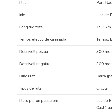
Lloc
Parc Naci
Inici
Llac de 
Longitud total
15,3 km
Temps efectiu de caminada
Temps: E
Desnivell positiu
900 met
Desnivell negatiu
900 met
Dificultat
Baixa (p
Tipus de ruta
Circular
Llacs per on passarem
Lac de B
Castéra