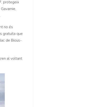
7, protegeix
 Gavarnie,
.
nt no és
ts gratuïta que
lac de Bious-
ren al voltant