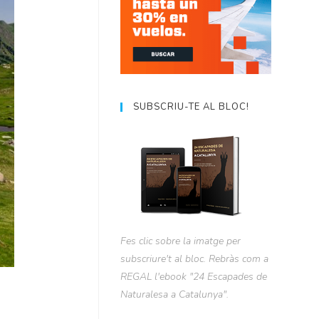
SUBSCRIU-TE AL BLOC!
Fes clic sobre la imatge per
subscriure't al bloc. Rebràs com a
REGAL l'ebook "24 Escapades de
Naturalesa a Catalunya".