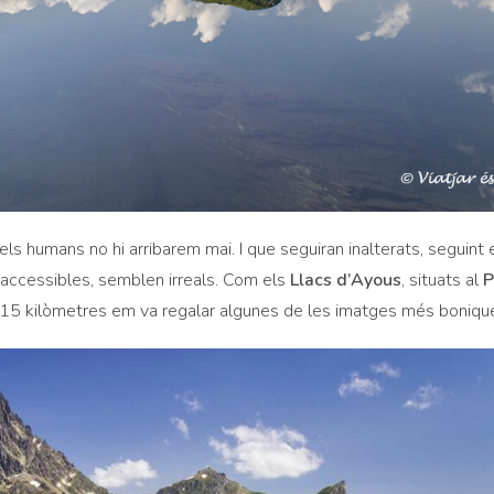
s humans no hi arribarem mai. I que seguiran inalterats, seguint 
i accessibles, semblen irreals. Com els
Llacs d’Ayous
, situats al
P
 15 kilòmetres em va regalar algunes de les imatges més bonique