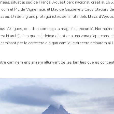
ineus
, situat al sud de França. Aquest parc nacional, creat al 196
 com el Pic de Vignemale, el Llac de Gaube, els Circs Glaciars de
Ossau
. Un dels grans protagonistes de la ruta dels
Llacs d’Ayous
 Bious-Artigues, des d’on comença la magnífica excursió. Normalme
era hi arribi) si no que cal deixar el cotxe a una zona d’aparcamen
aminant per la carretera o algun camí que drecera arribarem al L
entre caminem ens anirem allunyant de les famílies que es concent