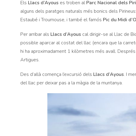
Els
Llacs d’Ayous
es troben al
Parc Nacional dels Pir
alguns dels paratges naturals més bonics dels Pirineus:
Estaubé i Troumouse, i també el famós
Pic du Midi d’
Per arribar als
Llacs d’Ayous
cal dirigir-se al Llac de
possible aparcar al costat del llac (encara que la carret
hi ha aproximadament 1 kilòmetres més avall. Després c
Artigues.
Des d’allà comença l’excursió dels
Llacs d’Ayous
. I m
del llac per deixar pas a la màgia de la muntanya.