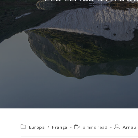
Europa
/
França
8 mins read
Arnau