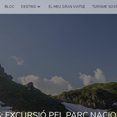
BLOC
DESTINS
EL MEU GRAN VIATGE
TURISME SOST
: EXCURSIÓ PEL PARC NACI