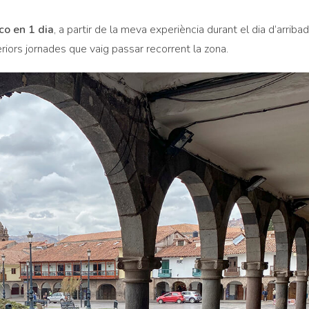
co en 1 dia
, a partir de la meva experiència durant el dia d’arribada
ors jornades que vaig passar recorrent la zona.