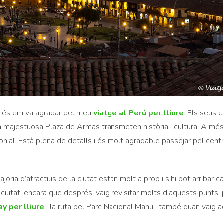
que més em va agradar del meu
viatge al Perú per lliure
. Els seus c
la majestuosa Plaza de Armas transmeten història i cultura. A més,
olonial. Està plena de detalls i és molt agradable passejar pel cent
majoria d’atractius de la ciutat estan molt a prop i s’hi pot arribar c
a ciutat, encara que després, vaig revisitar molts d’aquests punts,
y per lliure
i la ruta pel Parc Nacional Manu i també quan vaig a