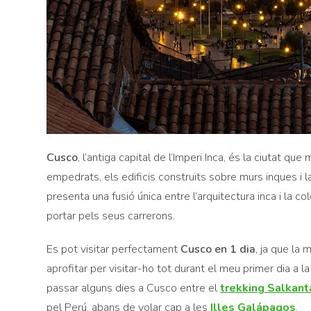
Cusco
, l’antiga capital de l’Imperi Inca, és la ciutat 
empedrats, els edificis construïts sobre murs inques i 
presenta una fusió única entre l’arquitectura inca i la c
portar pels seus carrerons.
Es pot visitar perfectament
Cusco en 1 dia
, ja que la 
aprofitar per visitar-ho tot durant el meu primer dia a l
passar alguns dies a Cusco entre el
trekking Salkanta
pel Perú, abans de volar cap a les
Illes Galápagos
.