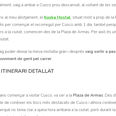
ualment, vaig a arribar a Cusco prou descansat, al voltant de les se
ins al meu allotjament, el
Kuska Hostal
, situat molt a prop de la
és per començar el recorregut per Cusco amb 1 dia, també perqu
rs a la ciutat, comencen des de la Plaza de Armas. Per això és u
iutat.
 vaig poder deixar la meva motxilla gran i després
vaig sortir a pas
moviment de gent pel carrer
.
 ITINERARI DETALLAT
mano començar a visitar Cusco, va ser a la
Plaza de Armas
. Des d
e de conèixer els llocs més destacats de Cusco i alhora conèixe
erquè no tenia clar a quina hora arribaria a la ciutat, però durant l