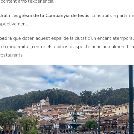
t content amb l’experiència.
ral i l’església de la Companyia de Jesús
, construïts a partir d
spectivament.
 pedra
que doten aquest espai de la ciutat d’un encant atempora
ja amb modernitat, i entre els edificis d’aspecte antic actualment hi
restaurants.