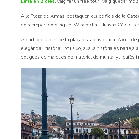
Lima en 2 dies
, vaig fer un free tour i vaig quedar mol
A la Plaza de Armas, destaquen els edificis de la
Cated
dels emperadors inques Wiracocha i Huayna Cápac, re
A part, bona part de la plaça està envoltada d’
arcs de
elegància i història..Tot i això, allà la història es barre
botigues de marques de material de muntanya, cafès i 