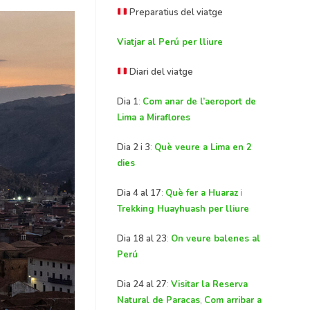
Preparatius del viatge
Viatjar al Perú per lliure
Diari del viatge
Dia 1
:
Com anar de l’aeroport de
Lima a Miraflores
Dia 2 i 3
:
Què veure a Lima en 2
dies
Dia 4 al 17
:
Què fer a Huaraz
i
Trekking Huayhuash per lliure
Dia 18 al 23
:
On veure balenes al
Perú
Dia 24 al 27
:
Visitar la Reserva
Natural de Paracas
,
Com arribar a