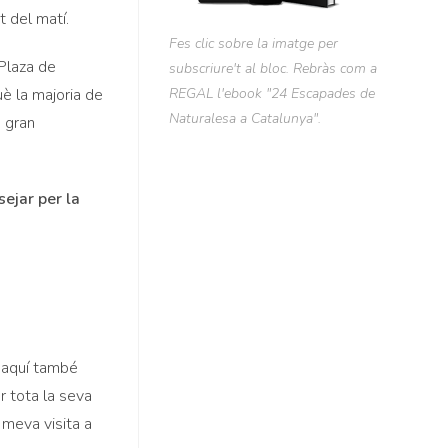
t del matí.
Fes clic sobre la imatge per
 Plaza de
subscriure't al bloc. Rebràs com a
REGAL l'ebook "24 Escapades de
è la majoria de
Naturalesa a Catalunya".
n gran
sejar per la
’aquí també
r tota la seva
a meva visita a