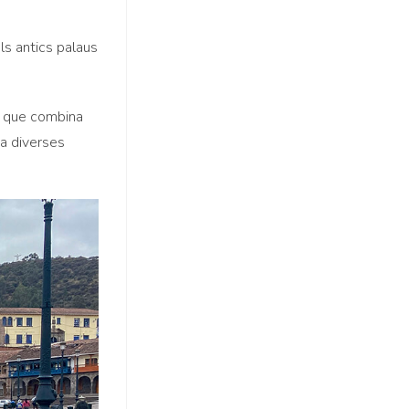
els antics palaus
l que combina
 ha diverses