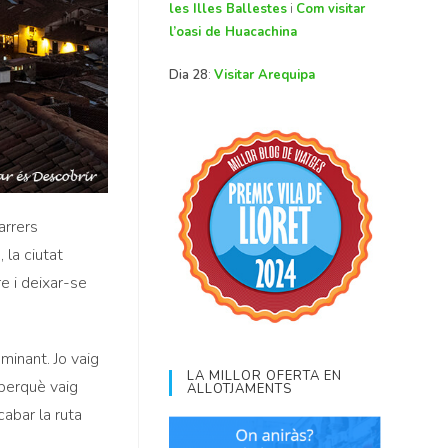
les Illes Ballestes
i
Com visitar
l’oasi de Huacachina
Dia 28
:
Visitar Arequipa
arrers
 la ciutat
re i deixar-se
aminant. Jo vaig
LA MILLOR OFERTA EN
 perquè vaig
ALLOTJAMENTS
cabar la ruta