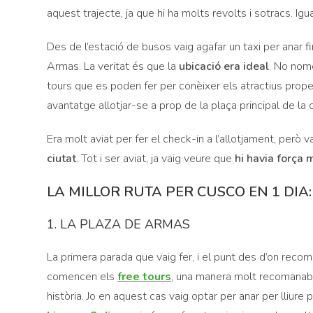
aquest trajecte, ja que hi ha molts revolts i sotracs. Ig
Des de l’estació de busos vaig agafar un taxi per anar f
Armas. La veritat és que la
ubicació era ideal
. No nom
tours que es poden fer per conèixer els atractius prope
avantatge allotjar-se a prop de la plaça principal de la c
Era molt aviat per fer el check-in a l’allotjament, però
ciutat
. Tot i ser aviat, ja vaig veure que
hi havia força 
LA MILLOR RUTA PER CUSCO EN 1 DIA:
1. LA PLAZA DE ARMAS
La primera parada que vaig fer, i el punt des d’on reco
comencen els
free tours
, una manera molt recomanabl
història. Jo en aquest cas vaig optar per anar per lliure p