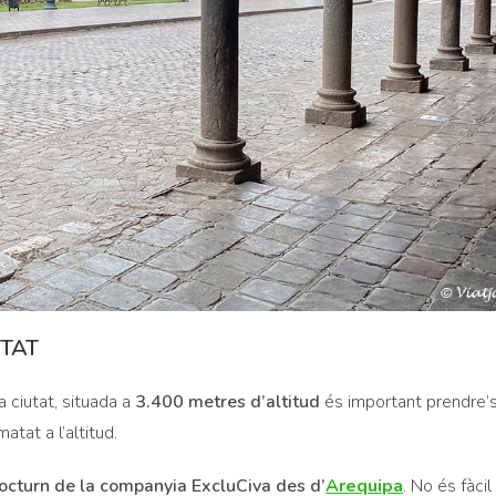
UTAT
ta ciutat, situada a
3.400 metres d’altitud
és important prendre’s
atat a l’altitud.
octurn de la companyia ExcluCiva des d’
Arequipa
. No és fàci