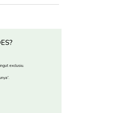
DES?
ingut exclusiu.
unya”.