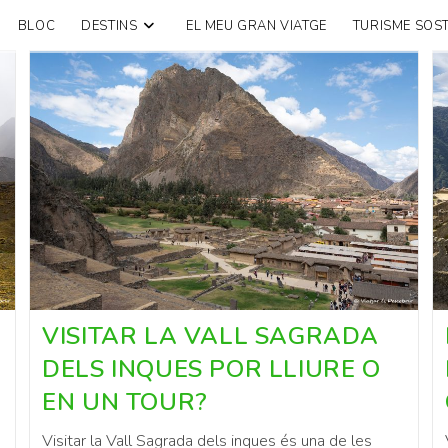
BLOC
DESTINS
EL MEU GRAN VIATGE
TURISME SOST
VISITAR LA VALL SAGRADA
DELS INQUES POR LLIURE O
EN UN TOUR?
Visitar la Vall Sagrada dels inques és una de les