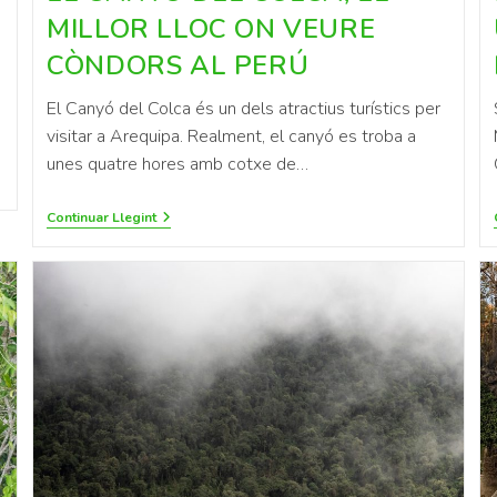
MILLOR LLOC ON VEURE
CÒNDORS AL PERÚ
El Canyó del Colca és un dels atractius turístics per
visitar a Arequipa. Realment, el canyó es troba a
unes quatre hores amb cotxe de…
Continuar Llegint