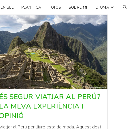
ENIBLE
PLANIFICA
FOTOS
SOBRE MI
IDIOMA
ÉS SEGUR VIATJAR AL PERÚ?
LA MEVA EXPERIÈNCIA I
OPINIÓ
Viatjar al Perú per lliure està de moda. Aquest destí