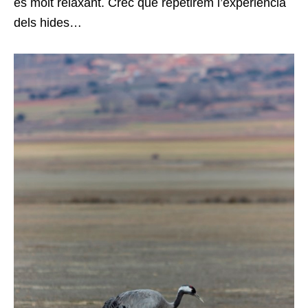
és molt relaxant. Crec que repetirem l’experiència
dels hides…