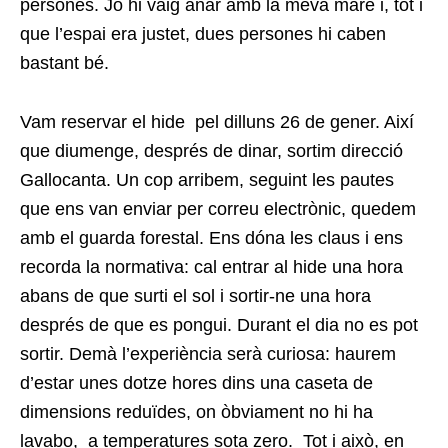
persones. Jo hi vaig anar amb la meva mare i, tot i
que l’espai era justet, dues persones hi caben
bastant bé.
Vam reservar el hide pel dilluns 26 de gener. Així
que diumenge, després de dinar, sortim direcció
Gallocanta. Un cop arribem, seguint les pautes
que ens van enviar per correu electrònic, quedem
amb el guarda forestal. Ens dóna les claus i ens
recorda la normativa: cal entrar al hide una hora
abans de que surti el sol i sortir-ne una hora
després de que es pongui. Durant el dia no es pot
sortir. Demà l’experiència serà curiosa: haurem
d’estar unes dotze hores dins una caseta de
dimensions reduïdes, on òbviament no hi ha
lavabo, a temperatures sota zero. Tot i això, en