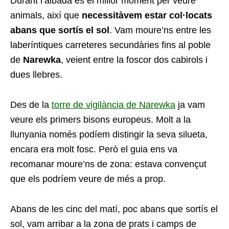
Durant l’albada és el millor moment per veure
animals, així que
necessitàvem estar col·locats
abans que sortís el sol
. Vam moure’ns entre les
laberíntiques carreteres secundàries fins al poble
de
Narewka
, veient entre la foscor dos cabirols i
dues llebres.
Des de la
torre de vigilància de Narewka
ja vam
veure els primers bisons europeus. Molt a la
llunyania només podíem distingir la seva silueta,
encara era molt fosc. Però el guia ens va
recomanar moure’ns de zona: estava convençut
que els podríem veure de més a prop.
Abans de les cinc del matí, poc abans que sortís el
sol, vam arribar a la zona de prats i camps de