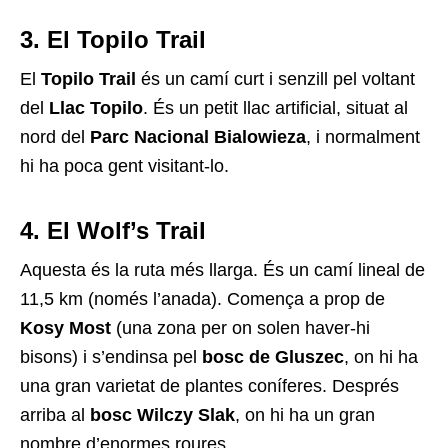
3. El Topilo Trail
El
Topilo Trail
és un camí curt i senzill pel voltant
del
Llac Topilo
. És un petit llac artificial, situat al
nord del
Parc Nacional Bialowieza
, i normalment
hi ha poca gent visitant-lo.
4. El Wolf’s Trail
Aquesta és la ruta més llarga. És un camí lineal de
11,5 km (només l’anada). Comença a prop de
Kosy Most
(una zona per on solen haver-hi
bisons) i s’endinsa pel
bosc de Gluszec
, on hi ha
una gran varietat de plantes coníferes. Després
arriba al
bosc Wilczy Slak
, on hi ha un gran
nombre d’enormes roures.