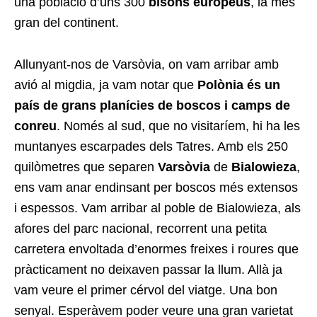
una població d’uns 300
bisons europeus
, la més
gran del continent.
Allunyant-nos de Varsòvia, on vam arribar amb
avió al migdia, ja vam notar que
Polònia és un
país de grans planícies de boscos i camps de
conreu
. Només al sud, que no visitaríem, hi ha les
muntanyes escarpades dels Tatres. Amb els 250
quilòmetres que separen
Varsòvia
de
Bialowieza
,
ens vam anar endinsant per boscos més extensos
i espessos. Vam arribar al poble de Bialowieza, als
afores del parc nacional, recorrent una petita
carretera envoltada d’enormes freixes i roures que
pràcticament no deixaven passar la llum. Allà ja
vam veure el primer cérvol del viatge. Una bon
senyal. Esperàvem poder veure una gran varietat