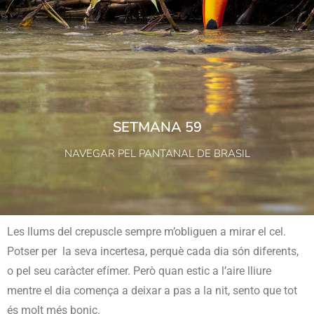
SETMANA 59
NAVEGAR PEL PANTANAL DE BRASIL
Les llums del crepuscle sempre m’obliguen a mirar el cel.
Potser per la seva incertesa, perquè cada dia són diferents,
o pel seu caràcter efímer. Però quan estic a l’aire lliure
mentre el dia comença a deixar a pas a la nit, sento que tot
és molt més bonic.