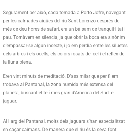
Segurament per això, cada tornada a Porto Jofre, navegant
per les calmades aigües del riu Sant Lorenzo després de
més de deu hores de safari, era un bàlsam de tranquil·litat i
pau. Tornàvem en silencia, ja que obrir la boca era sinònim
d’empassar-se algun insecte, i jo em perdia entre les siluetes
dels arbres i els ocells, els colors rosats del cel i el reflex de
la lluna plena.
Eren vint minuts de meditació. D’assimilar que per fi em
trobava al Pantanal, la zona humida més extensa del
planeta, buscant el felí més gran d’Amèrica del Sud: el
jaguar.
Al llarg del Pantanal, molts dels jaguars s’han especialitzat
en caçar caimans. De manera que el riu és la seva font