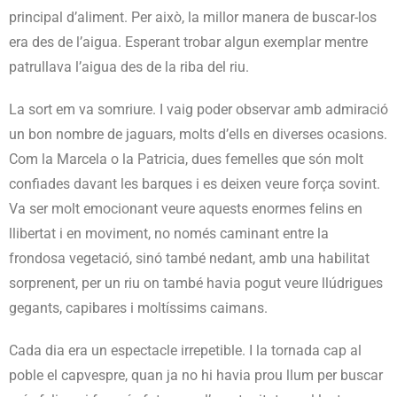
principal d’aliment. Per això, la millor manera de buscar-los
era des de l’aigua. Esperant trobar algun exemplar mentre
patrullava l’aigua des de la riba del riu.
La sort em va somriure. I vaig poder observar amb admiració
un bon nombre de jaguars, molts d’ells en diverses ocasions.
Com la Marcela o la Patricia, dues femelles que són molt
confiades davant les barques i es deixen veure força sovint.
Va ser molt emocionant veure aquests enormes felins en
llibertat i en moviment, no només caminant entre la
frondosa vegetació, sinó també nedant, amb una habilitat
sorprenent, per un riu on també havia pogut veure llúdrigues
gegants, capibares i moltíssims caimans.
Cada dia era un espectacle irrepetible. I la tornada cap al
poble el capvespre, quan ja no hi havia prou llum per buscar