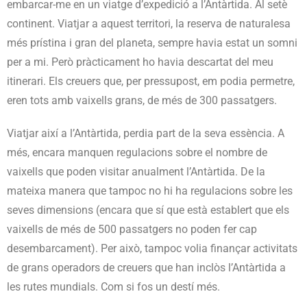
embarcar-me en un viatge d’expedició a l’Antàrtida. Al setè
continent. Viatjar a aquest territori, la reserva de naturalesa
més prístina i gran del planeta, sempre havia estat un somni
per a mi. Però pràcticament ho havia descartat del meu
itinerari. Els creuers que, per pressupost, em podia permetre,
eren tots amb vaixells grans, de més de 300 passatgers.
Viatjar així a l’Antàrtida, perdia part de la seva essència. A
més, encara manquen regulacions sobre el nombre de
vaixells que poden visitar anualment l’Antàrtida. De la
mateixa manera que tampoc no hi ha regulacions sobre les
seves dimensions (encara que sí que està establert que els
vaixells de més de 500 passatgers no poden fer cap
desembarcament). Per això, tampoc volia finançar activitats
de grans operadors de creuers que han inclòs l’Antàrtida a
les rutes mundials. Com si fos un destí més.