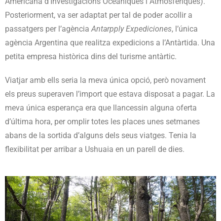
Americana d’Investigacions Oceàniques i Atmosfèriques).
Posteriorment, va ser adaptat per tal de poder acollir a
passatgers per l’agència
Antarpply Expediciones
, l’única
agència Argentina que realitza expedicions a l’Antàrtida. Una
petita empresa històrica dins del turisme antàrtic.
Viatjar amb ells seria la meva única opció, però novament
els preus superaven l’import que estava disposat a pagar. La
meva única esperança era que llancessin alguna oferta
d’última hora, per omplir totes les places unes setmanes
abans de la sortida d’alguns dels seus viatges. Tenia la
flexibilitat per arribar a Ushuaia en un parell de dies.